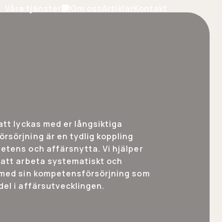
Våra tjänster
Om oss
Artiklar
Kontakt
att lyckas med er långsiktiga
rsörjning är en tydlig koppling
etens och affärsnytta. Vi hjälper
 att arbeta systematiskt och
 med sin kompetensförsörjning som
el i affärsutvecklingen.