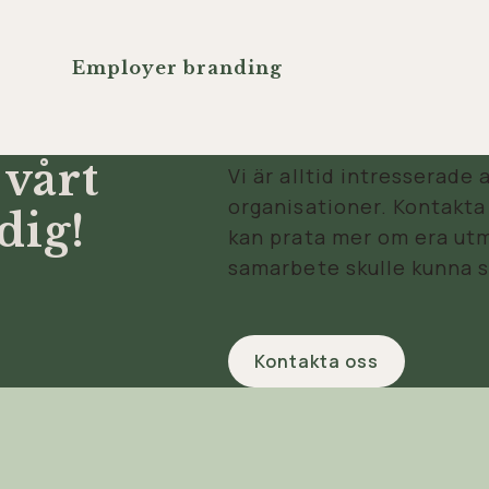
Employer branding
 vårt
Vi är alltid intresserade
organisationer. Kontakta 
dig!
kan prata mer om era utm
samarbete skulle kunna s
Kontakta oss