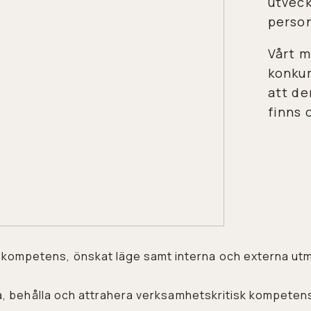
utveck
perso
Vårt m
konkur
att d
finns 
a kompetens, önskat läge samt interna och externa ut
ckla, behålla och attrahera verksamhetskritisk kompeten