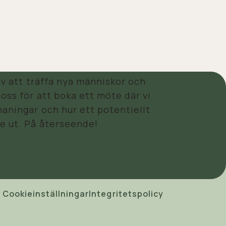
 av att träffa nya människor och
oss för att boka ett möte där vi
aningar och hur ett potentiellt
e ut. På återseende!
Cookieinställningar
Integritetspolicy