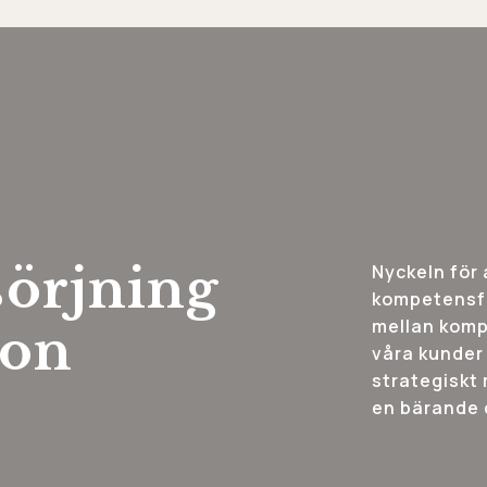
örjning
Nyckeln för 
kompetensfö
mellan komp
gon
våra kunder
strategiskt
en bärande d