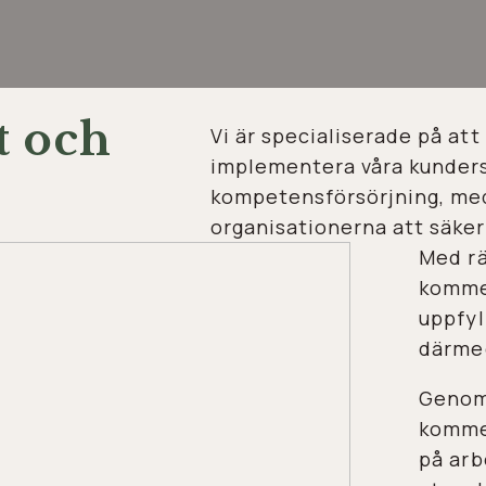
t och
Vi är specialiserade på att
implementera våra kunder
kompetensförsörjning, med
organisationerna att säker
Med r
kommer
uppfyl
därmed
Genom 
komme
på arb