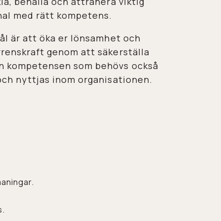
la, behålla och attrahera viktig
nal med rätt kompetens.
ål är att öka er lönsamhet och
renskraft genom att säkerställa
en kompetensen som behövs också
och nyttjas inom organisationen.
maningar.
s.