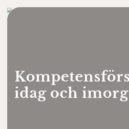
Hoppa
till
innehåll
Kompetensförs
idag och imor